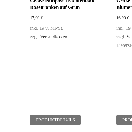
Größe Pompös: Trachtenlook
Größe 
Rosenranken auf Grün
Blume
17,90
€
16,90
€
inkl. 19 % MwSt.
inkl. 1
zzgl.
Versandkosten
zzgl.
Ve
Lieferze
PRODUKTDETAILS
PRO