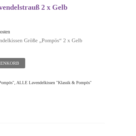
endelstrauß 2 x Gelb
osten
endelkissen Größe „Pompös“ 2 x Gelb
RENKORB
"Pompös"
,
ALLE Lavendelkissen "Klassik & Pompös"