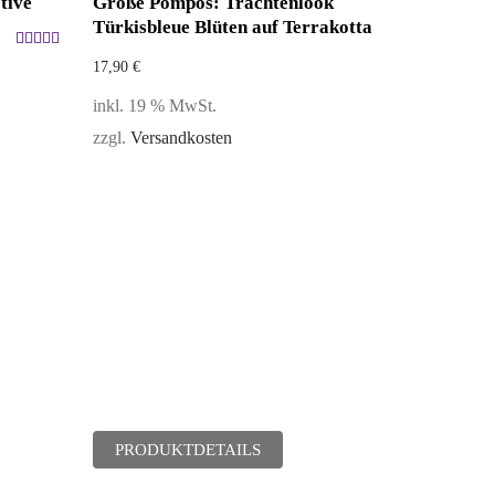
tive
Größe Pompös: Trachtenlook
Türkisbleue Blüten auf Terrakotta
Bewertet
17,90
€
mit
5.00
inkl. 19 % MwSt.
von 5
zzgl.
Versandkosten
PRODUKTDETAILS