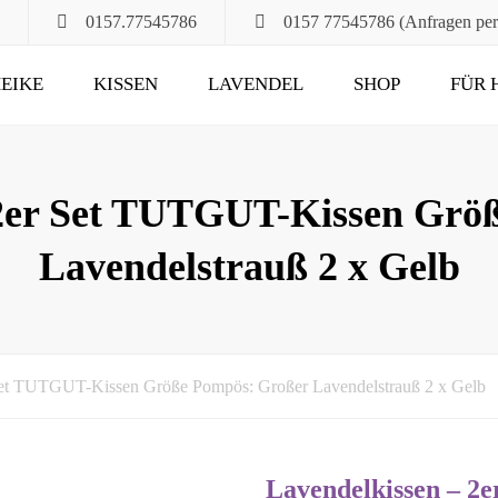
0157.77545786
0157 77545786 (Anfragen pe
EIKE
KISSEN
LAVENDEL
SHOP
FÜR 
POMPÖS
FÜR ALT UND JUNG
KLASSIK
DAS RUHEKISSEN
 2er Set TUTGUT-Kissen Grö
MAXIMA
FÜR MUND, HALS
Lavendelstrauß 2 x Gelb
UND HAARE
FÜR DIE STUNDEN
ZU ZWEIT
UND DANN NOCH
Set TUTGUT-Kissen Größe Pompös: Großer Lavendelstrauß 2 x Gelb
Lavendelkissen – 2