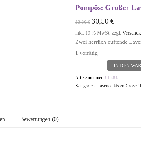
Pompös: Großer Lav
30,50
€
33,80
€
inkl. 19 % MwSt.
zzgl.
Versandk
Zwei herrlich duftende Lav
1 vorrätig
Lavendelkissen
IN DEN WA
-
Artikelnummer:
613060
2er
Kategorien:
Lavendelkissen Größe 
Set
TUTGUT-
Kissen
nen
Bewertungen (0)
Größe
Pompös:
Großer