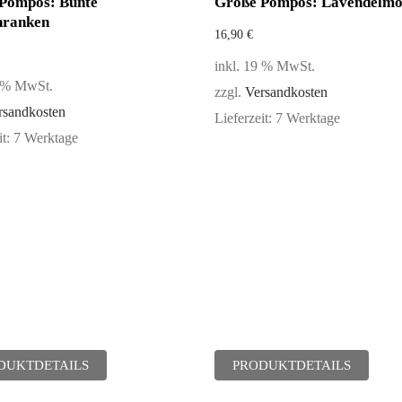
Pompös: Bunte
Größe Pompös: Lavendelmo
nranken
16,90
€
inkl. 19 % MwSt.
9 % MwSt.
zzgl.
Versandkosten
rsandkosten
Lieferzeit:
7 Werktage
it:
7 Werktage
DUKTDETAILS
PRODUKTDETAILS