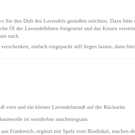
Lavendelstrauß
2
wo Sie den Duft des Lavendels genießen möchten. Dazu bitte 
x
che Öl der Lavendelblüten freigesetzt und das Kissen verströ
Gelb
sam nach.
Menge
verschenken, einfach eingepackt still liegen lassen, dann blei
uß vorn und ein kleiner Lavendelstrauß auf der Rückseite.
 Baumwolle ist wunderbar anschmiegsam.
n aus Frankreich, ergänzt mit Spelz vom Biodinkel, machen d