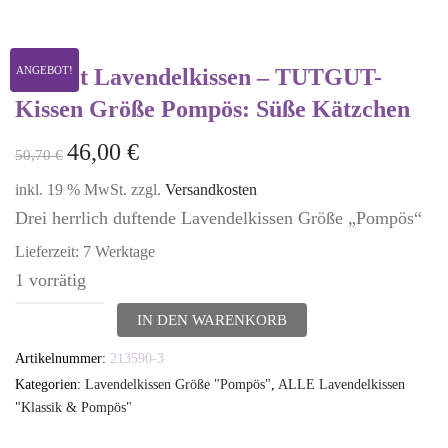
3er-Set Lavendelkissen – TUTGUT-
ANGEBOT!
Kissen Größe Pompös: Süße Kätzchen
46,00
€
50,70
€
inkl. 19 % MwSt.
zzgl.
Versandkosten
Drei herrlich duftende Lavendelkissen Größe „Pompös“
Lieferzeit:
7 Werktage
1 vorrätig
3er-
IN DEN WARENKORB
Set
Artikelnummer:
213590-3
Lavendelkissen
Kategorien:
Lavendelkissen Größe "Pompös"
,
ALLE Lavendelkissen
-
"Klassik & Pompös"
TUTGUT-