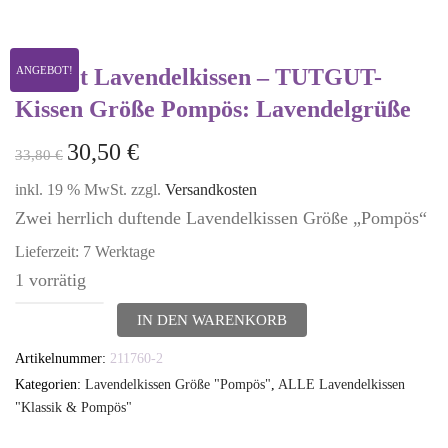
2er-Set Lavendelkissen – TUTGUT-
ANGEBOT!
Kissen Größe Pompös: Lavendelgrüße
30,50
€
33,80
€
inkl. 19 % MwSt.
zzgl.
Versandkosten
Zwei herrlich duftende Lavendelkissen Größe „Pompös“
Lieferzeit:
7 Werktage
1 vorrätig
2er-
IN DEN WARENKORB
Set
Artikelnummer:
211760-2
Lavendelkissen
Kategorien:
Lavendelkissen Größe "Pompös"
,
ALLE Lavendelkissen
-
"Klassik & Pompös"
TUTGUT-