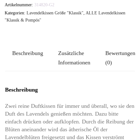
Set
Artikelnummer:
314820-G2
Lavendelkissen
Kategorien:
Lavendelkissen Größe "Klassik"
,
ALLE Lavendelkissen
-
"Klassik & Pompös"
TUTGUT-
Kissen
Größe
Beschreibung
Zusätzliche
Bewertungen
Klassik-
Informationen
(0)
Groß:
Schlafmäuse
Menge
Beschreibung
Zwei reine Duftkissen für immer und überall, wo sie den
Duft des Lavendels genießen möchten. Dazu bitte
einfach drücken oder aufklopfen. Durch die Reibung der
Blüten aneinander wird das ätherische Öl der
Lavendelblüten freigesetzt und das Kissen verströmt