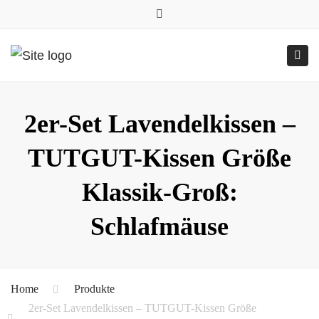
0157.77545786
Close
0157 77545786 (Anfragen per WhatsApp)
top
Submit
Togg
bar
Online-Shop
24h geöffnet
navig
2er-Set Lavendelkissen –
TUTGUT-Kissen Größe
Klassik-Groß:
Schlafmäuse
Home
Produkte
2er-Set Lavendelkissen – TUTGUT-Kissen Größe