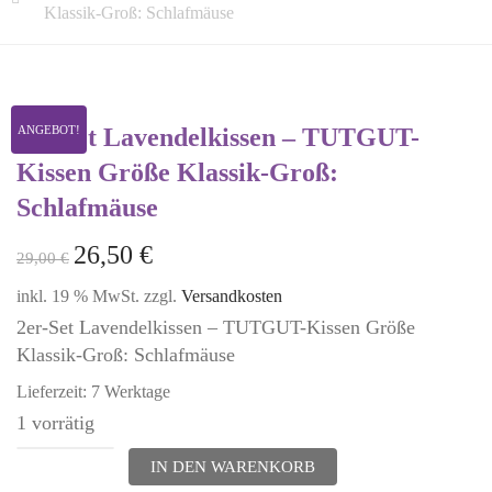
Klassik-Groß: Schlafmäuse
2er-Set Lavendelkissen – TUTGUT-
ANGEBOT!
Kissen Größe Klassik-Groß:
Schlafmäuse
26,50
€
29,00
€
inkl. 19 % MwSt.
zzgl.
Versandkosten
2er-Set Lavendelkissen – TUTGUT-Kissen Größe
Klassik-Groß: Schlafmäuse
Lieferzeit:
7 Werktage
1 vorrätig
2er-
IN DEN WARENKORB