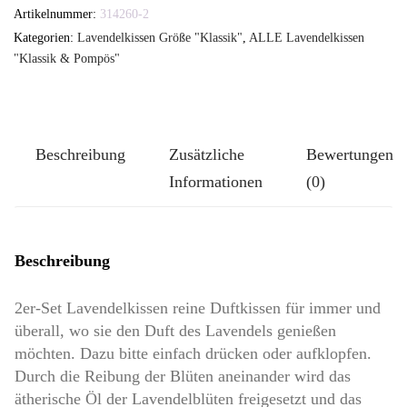
Set
Artikelnummer:
314260-2
Lavendelkissen
Kategorien:
Lavendelkissen Größe "Klassik"
,
ALLE Lavendelkissen
-
"Klassik & Pompös"
TUTGUT-
Kissen
Größe
Beschreibung
Zusätzliche
Bewertungen
Klassik-
Informationen
(0)
Groß:
Glitterröschen
Menge
Beschreibung
2er-Set Lavendelkissen reine Duftkissen für immer und
überall, wo sie den Duft des Lavendels genießen
möchten. Dazu bitte einfach drücken oder aufklopfen.
Durch die Reibung der Blüten aneinander wird das
ätherische Öl der Lavendelblüten freigesetzt und das