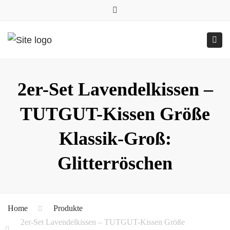
0157.77545786
Close
0157 77545786 (Anfragen per WhatsApp)
top
Submit
Togg
bar
Online-Shop
24h geöffnet
navig
2er-Set Lavendelkissen –
TUTGUT-Kissen Größe
Klassik-Groß:
Glitterröschen
Home
Produkte
2er-Set Lavendelkissen – TUTGUT-Kissen Größe