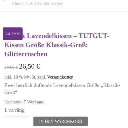
Klassik-Groß: Glitterröschen
2er-Set Lavendelkissen – TUTGUT-
ANGEBOT!
Kissen Größe Klassik-Groß:
Glitterröschen
26,50
€
29,00
€
inkl. 19 % MwSt.
zzgl.
Versandkosten
Zwei herrlich duftende Lavendelkissen Größe „Klassik-
Groß“
Lieferzeit:
7 Werktage
1 vorrätig
2er-
IN DEN WARENKORB