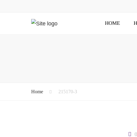
HOME
H
Home
215170-3