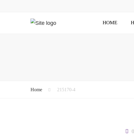
HOME
H
Home
215170-4