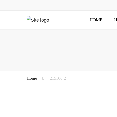
HOME
H
Home
215160-2