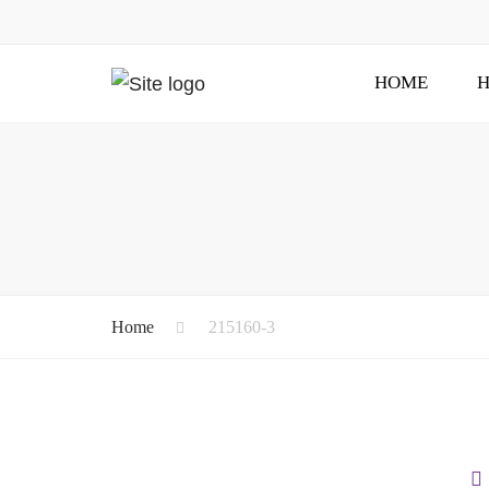
HOME
H
Home
215160-3