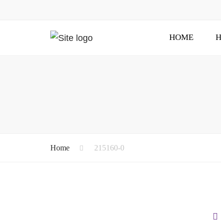
HOME
H
Home
215160-0