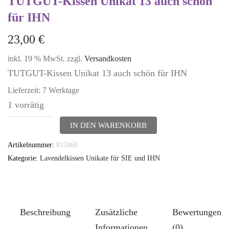
TUTGUT-Kissen Unikat 13 auch schön
für IHN
23,00
€
inkl. 19 % MwSt.
zzgl.
Versandkosten
TUTGUT-Kissen Unikat 13 auch schön für IHN
Lieferzeit:
7 Werktage
1 vorrätig
TUTGUT-
IN DEN WARENKORB
Kissen
Artikelnummer:
815860
Unikat
Kategorie:
Lavendelkissen Unikate für SIE und IHN
13
auch
schön
Beschreibung
Zusätzliche
Bewertungen
für
Informationen
(0)