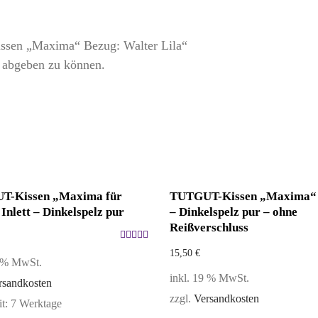
ssen „Maxima“ Bezug: Walter Lila“
 abgeben zu können.
T-Kissen „Maxima für
TUTGUT-Kissen „Maxima“ I
Inlett – Dinkelspelz pur
– Dinkelspelz pur – ohne
Reißverschluss
Bewertet
15,50
€
9 % MwSt.
mit
5.00
inkl. 19 % MwSt.
rsandkosten
von 5
zzgl.
Versandkosten
it:
7 Werktage