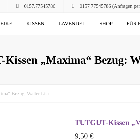
0157.77545786
0157 77545786 (Anfragen pe
EIKE
KISSEN
LAVENDEL
SHOP
FÜR 
POMPÖS
FÜR ALT UND JUNG
KLASSIK
DAS RUHEKISSEN
issen „Maxima“ Bezug: Wa
MAXIMA
FÜR MUND, HALS
UND HAARE
FÜR DIE STUNDEN
a“ Bezug: Walter Lila
ZU ZWEIT
UND DANN NOCH
TUTGUT-Kissen „Ma
9,50
€