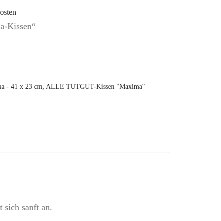
osten
ma-Kissen“
 - 41 x 23 cm
,
ALLE TUTGUT-Kissen "Maxima"
 sich sanft an.