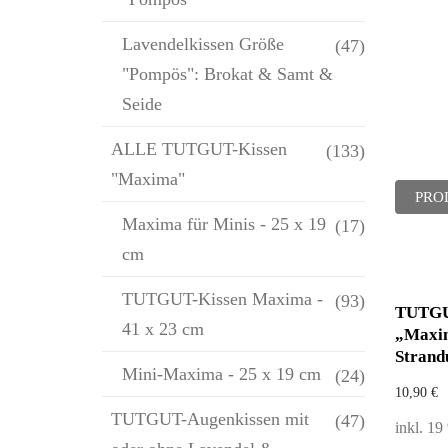
Lavendelkissen Größe
(47)
"Pompös": Brokat & Samt &
Seide
ALLE TUTGUT-Kissen
(133)
"Maxima"
PRO
Maxima für Minis - 25 x 19
(17)
cm
TUTGUT-Kissen Maxima -
(93)
TUTGU
41 x 23 cm
„Maxi
Strand
Mini-Maxima - 25 x 19 cm
(24)
10,90
€
TUTGUT-Augenkissen mit
(47)
inkl. 1