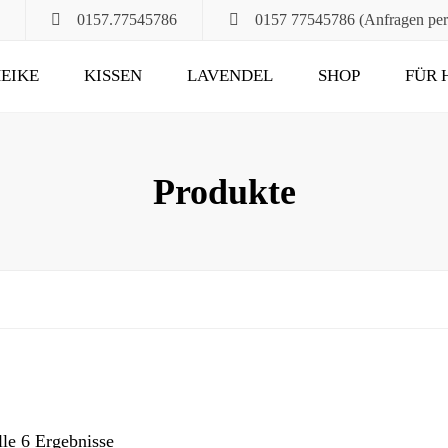
0157.77545786
0157 77545786 (Anfragen pe
EIKE
KISSEN
LAVENDEL
SHOP
FÜR 
POMPÖS
FÜR ALT UND JUNG
KLASSIK
DAS RUHEKISSEN
Produkte
MAXIMA
FÜR MUND, HALS
UND HAARE
FÜR DIE STUNDEN
ZU ZWEIT
UND DANN NOCH
lle 6 Ergebnisse