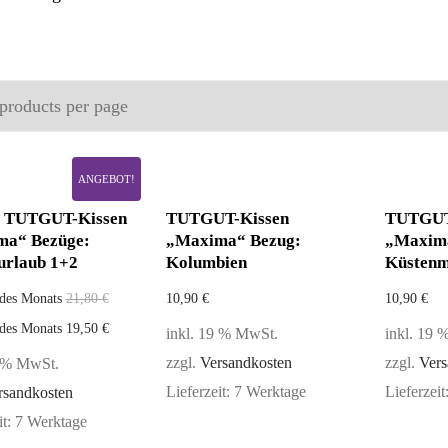
ANGEBOT!
t TUTGUT-Kissen
TUTGUT-Kissen
TUTGUT
ma“ Bezüge:
„Maxima“ Bezug:
„Maxim
urlaub 1+2
Kolumbien
Küstenm
des Monats
21,80
€
10,90
€
10,90
€
des Monats
19,50
€
inkl. 19 % MwSt.
inkl. 19
zzgl.
Versandkosten
zzgl.
Vers
9 % MwSt.
Lieferzeit:
7 Werktage
Lieferzeit
rsandkosten
it:
7 Werktage