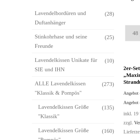
Lavendelbordüren und
(28)
Duftanhänger
Stinkohrhase und seine
(25)
Freunde
Lavendelkissen Unikate für
(10)
2er-Se
SIE und IHN
„Maxi
Strand
ALLE Lavendelkissen
(273)
"Klassik & Pompös"
Angebot 
Angebot 
Lavendelkissen Größe
(135)
inkl. 1
"Klassik"
zzgl.
Ve
Lavendelkissen Größe
(160)
Lieferze
"Pompös"