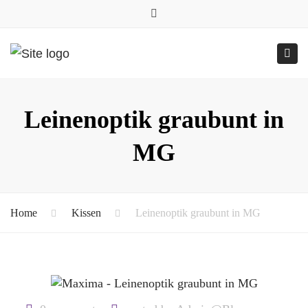
0157.77545786
Close
0157 77545786 (Anfragen per WhatsApp)
top
Submit
Togg
bar
Online-Shop
24h geöffnet
navig
Leinenoptik graubunt in
MG
Home
Kissen
Leinenoptik graubunt in MG