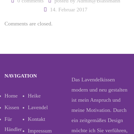
0 comments
posted by
Admin@Blassmann
14. Februar 2017
Comments are closed.
NAVIGATION
Das Lavendelkissen
modern und neu gestalten
Home
Heike
ist mein Anspruch und
Kissen
Lavendel
meine Motivation. Durch
Für
Kontakt
ein zeitgemäßes Design
Händler
möchte ich Sie verführen,
Impressum