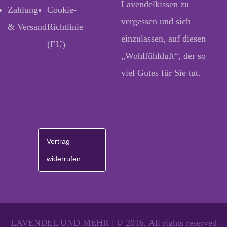
Lavendelkissen zu
Zahlung
Cookie-
vergessen und sich
& Versand
Richtlinie
einzulassen, auf diesen
(EU)
„Wohlfühlduft“, der so
viel Gutes für Sie tut.
Vertrag
widerrufen
LAVENDEL UND MEHR | © 2016, All rights reserved