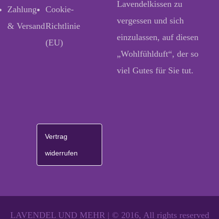
Lavendelkissen zu
Zahlung
Cookie-
vergessen und sich
& Versand
Richtlinie
einzulassen, auf diesen
(EU)
„Wohlfühlduft“, der so
viel Gutes für Sie tut.
Vertrag
widerrufen
LAVENDEL UND MEHR | © 2016, All rights reserved