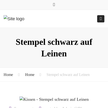
0157.77545786
Close
0157 77545786 (Anfragen per WhatsApp)
top
Submit
Togg
bar
Online-Shop
24h geöffnet
navig
Stempel schwarz auf
Leinen
Home
Home
Stempel schwarz auf Leinen