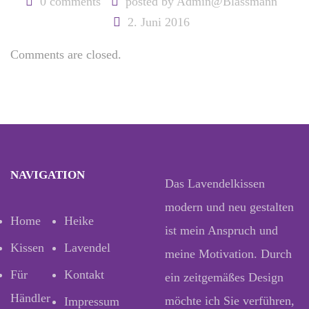
0 comments
posted by
Admin@Blassmann
2. Juni 2016
Comments are closed.
NAVIGATION
Das Lavendelkissen
modern und neu gestalten
Home
Heike
ist mein Anspruch und
Kissen
Lavendel
meine Motivation. Durch
Für
Kontakt
ein zeitgemäßes Design
Händler
möchte ich Sie verführen,
Impressum