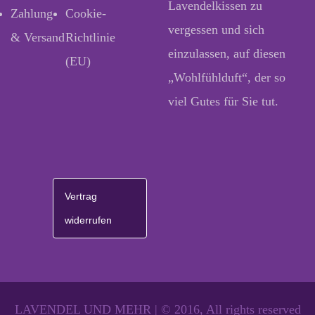
Lavendelkissen zu
Zahlung
Cookie-
vergessen und sich
& Versand
Richtlinie
einzulassen, auf diesen
(EU)
„Wohlfühlduft“, der so
viel Gutes für Sie tut.
Vertrag
widerrufen
LAVENDEL UND MEHR | © 2016, All rights reserved