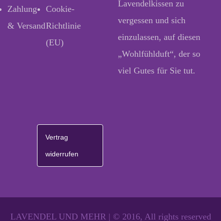
Lavendelkissen zu
Zahlung
Cookie-
vergessen und sich
& Versand
Richtlinie
einzulassen, auf diesen
(EU)
„Wohlfühlduft“, der so
viel Gutes für Sie tut.
Vertrag
widerrufen
LAVENDEL UND MEHR | © 2016, All rights reserved