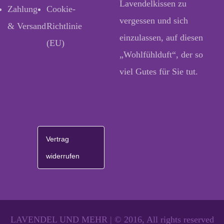
Lavendelkissen zu
Zahlung
Cookie-
vergessen und sich
& Versand
Richtlinie
einzulassen, auf diesen
(EU)
„Wohlfühlduft“, der so
viel Gutes für Sie tut.
Vertrag
widerrufen
LAVENDEL UND MEHR | © 2016, All rights reserved