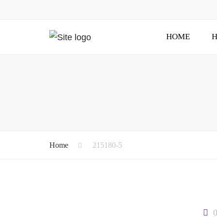
HOME
H
Home
215180-5