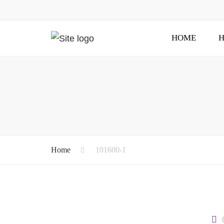
HOME
H
Home
101600-1