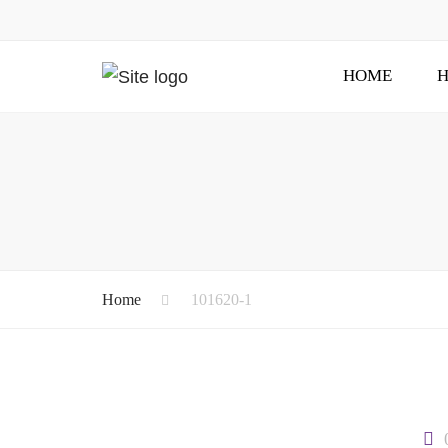
HOME
H
Home
101620-1