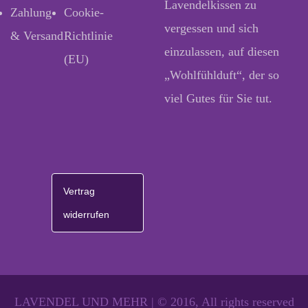
Lavendelkissen zu
Zahlung
Cookie-
vergessen und sich
& Versand
Richtlinie
einzulassen, auf diesen
(EU)
„Wohlfühlduft“, der so
viel Gutes für Sie tut.
Vertrag
widerrufen
LAVENDEL UND MEHR | © 2016, All rights reserved