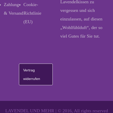
Lavendelkissen zu
Zahlung
Cookie-
vergessen und sich
& Versand
Richtlinie
einzulassen, auf diesen
(EU)
„Wohlfühlduft“, der so
viel Gutes für Sie tut.
Vertrag
widerrufen
LAVENDEL UND MEHR | © 2016, All rights reserved