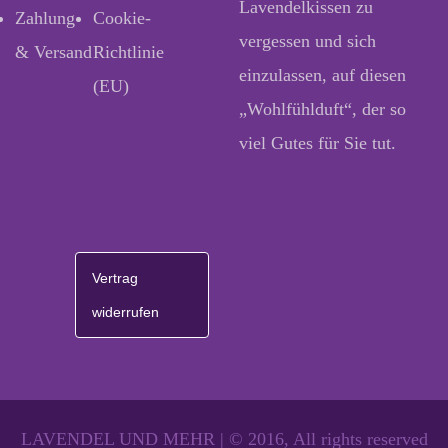
Lavendelkissen zu
Zahlung
Cookie-
vergessen und sich
& Versand
Richtlinie
einzulassen, auf diesen
(EU)
„Wohlfühlduft“, der so
viel Gutes für Sie tut.
Vertrag
widerrufen
LAVENDEL UND MEHR | © 2016, All rights reserved