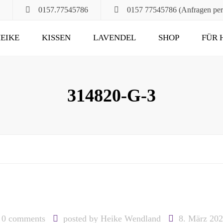
0157.77545786
0157 77545786 (Anfragen pe
EIKE
KISSEN
LAVENDEL
SHOP
FÜR 
POMPÖS
FÜR ALT UND JUNG
KLASSIK
DAS RUHEKISSEN
314820-G-3
MAXIMA
FÜR MUND, HALS
UND HAARE
FÜR DIE STUNDEN
ZU ZWEIT
UND DANN NOCH
0 comments
posted by
Heike Wendland
8. März 20