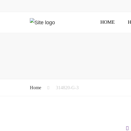
HOME
H
Home
314820-G-3