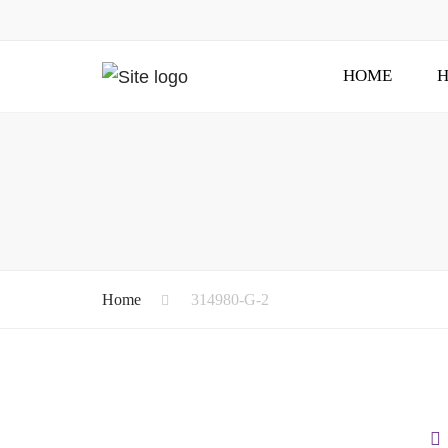
HOME
H
Home
314980-G-2