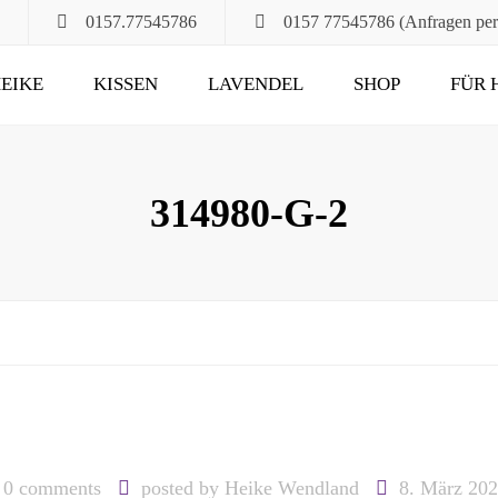
0157.77545786
0157 77545786 (Anfragen pe
EIKE
KISSEN
LAVENDEL
SHOP
FÜR 
POMPÖS
FÜR ALT UND JUNG
KLASSIK
DAS RUHEKISSEN
314980-G-2
MAXIMA
FÜR MUND, HALS
UND HAARE
FÜR DIE STUNDEN
ZU ZWEIT
UND DANN NOCH
0 comments
posted by
Heike Wendland
8. März 20