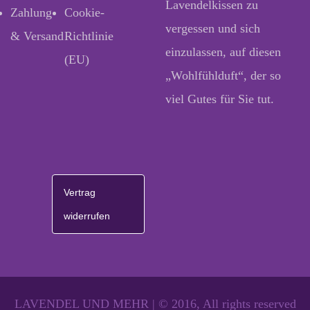
Lavendelkissen zu
Zahlung
Cookie-
vergessen und sich
& Versand
Richtlinie
einzulassen, auf diesen
(EU)
„Wohlfühlduft“, der so
viel Gutes für Sie tut.
Vertrag
widerrufen
LAVENDEL UND MEHR | © 2016, All rights reserved