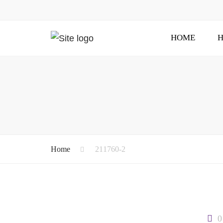
HOME
H
Home
211760-2
0