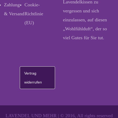
Lavendelkissen zu
Zahlung
Cookie-
vergessen und sich
& Versand
Richtlinie
einzulassen, auf diesen
(EU)
„Wohlfühlduft“, der so
viel Gutes für Sie tut.
Vertrag
widerrufen
LAVENDEL UND MEHR | © 2016, All rights reserved