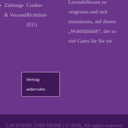
Lavendelkissen zu
Zahlung
Cookie-
vergessen und sich
& Versand
Richtlinie
einzulassen, auf diesen
(EU)
„Wohlfühlduft“, der so
viel Gutes für Sie tut.
Vertrag
widerrufen
LAVENDEL UND MEHR | © 2016, All rights reserved