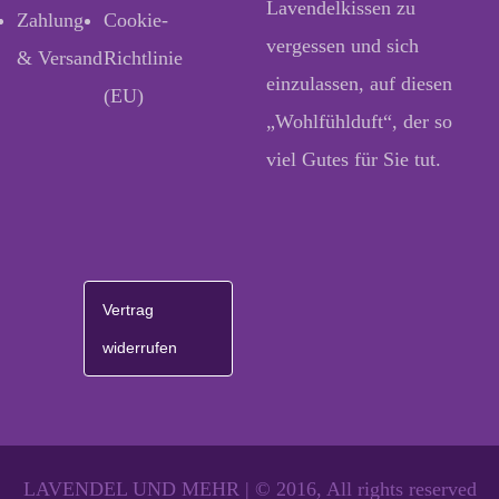
Lavendelkissen zu
Zahlung
Cookie-
vergessen und sich
& Versand
Richtlinie
einzulassen, auf diesen
(EU)
„Wohlfühlduft“, der so
viel Gutes für Sie tut.
Vertrag
widerrufen
LAVENDEL UND MEHR | © 2016, All rights reserved