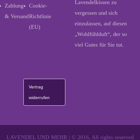
Lavendelkissen zu
Zahlung
Cookie-
vergessen und sich
& Versand
Richtlinie
einzulassen, auf diesen
(EU)
„Wohlfühlduft“, der so
viel Gutes für Sie tut.
Vertrag
widerrufen
LAVENDEL UND MEHR | © 2016, All rights reserved