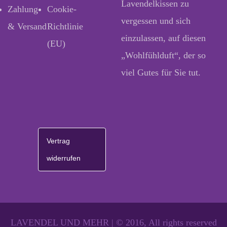
Lavendelkissen zu
Zahlung
Cookie-
vergessen und sich
& Versand
Richtlinie
einzulassen, auf diesen
(EU)
„Wohlfühlduft“, der so
viel Gutes für Sie tut.
Vertrag
widerrufen
LAVENDEL UND MEHR | © 2016, All rights reserved