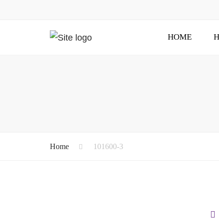
HOME
H
Home
101600-3