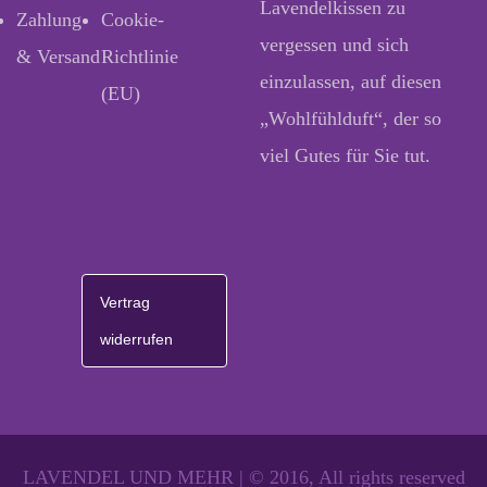
Lavendelkissen zu
Zahlung
Cookie-
vergessen und sich
& Versand
Richtlinie
einzulassen, auf diesen
(EU)
„Wohlfühlduft“, der so
viel Gutes für Sie tut.
Vertrag
widerrufen
LAVENDEL UND MEHR | © 2016, All rights reserved