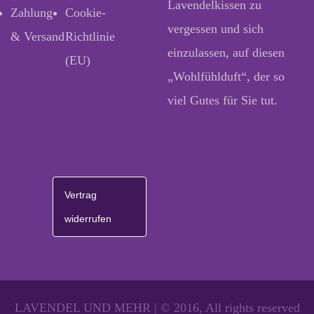
Lavendelkissen zu
Zahlung
Cookie-
vergessen und sich
& Versand
Richtlinie
einzulassen, auf diesen
(EU)
„Wohlfühlduft“, der so
viel Gutes für Sie tut.
Vertrag
widerrufen
LAVENDEL UND MEHR | © 2016, All rights reserved