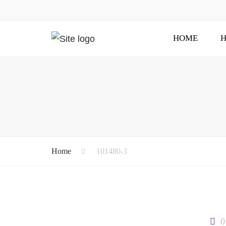
HOME
H
Home
101480-3
0