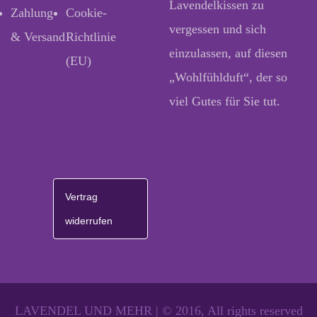
Lavendelkissen zu
Zahlung
Cookie-
vergessen und sich
& Versand
Richtlinie
einzulassen, auf diesen
(EU)
„Wohlfühlduft“, der so
viel Gutes für Sie tut.
Vertrag
widerrufen
LAVENDEL UND MEHR | © 2016, All rights reserved