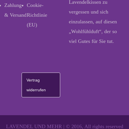
Lavendelkissen zu
Zahlung
Cookie-
vergessen und sich
& Versand
Richtlinie
einzulassen, auf diesen
(EU)
„Wohlfühlduft“, der so
viel Gutes für Sie tut.
Vertrag
widerrufen
LAVENDEL UND MEHR | © 2016, All rights reserved