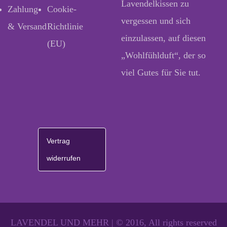
Lavendelkissen zu
Zahlung
Cookie-
vergessen und sich
& Versand
Richtlinie
einzulassen, auf diesen
(EU)
„Wohlfühlduft“, der so
viel Gutes für Sie tut.
Vertrag
widerrufen
LAVENDEL UND MEHR | © 2016, All rights reserved