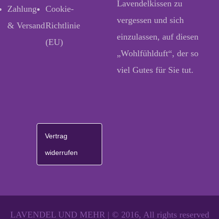
Lavendelkissen zu
Zahlung
Cookie-
vergessen und sich
& Versand
Richtlinie
einzulassen, auf diesen
(EU)
„Wohlfühlduft“, der so
viel Gutes für Sie tut.
Vertrag
widerrufen
LAVENDEL UND MEHR | © 2016, All rights reserved