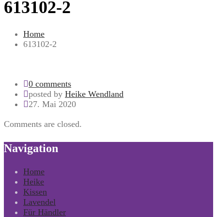
613102-2
Home
613102-2
0 comments
posted by
Heike Wendland
27. Mai 2020
Comments are closed.
Navigation
Home
Heike
Kissen
Lavendel
Für Händler