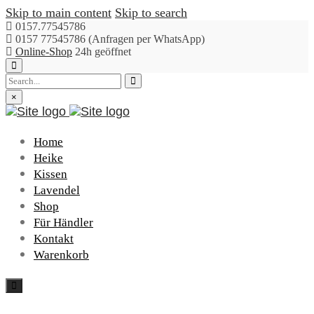
Skip to main content
Skip to search
0157.77545786
0157 77545786 (Anfragen per WhatsApp)
Online-Shop
24h geöffnet
Close
Submit
top
bar
×
Home
Heike
Kissen
Lavendel
Shop
Für Händler
Kontakt
Warenkorb
Toggle
navigation