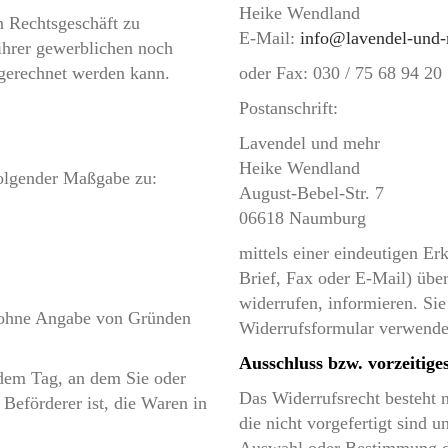
Heike Wendland
in Rechtsgeschäft zu
E-Mail:
info@lavendel-und-
ihrer gewerblichen noch
zugerechnet werden kann.
oder Fax: 030 / 75 68 94 20
Postanschrift:
Lavendel und mehr
Heike Wendland
folgender Maßgabe zu:
August-Bebel-Str. 7
06618 Naumburg
mittels einer eindeutigen Erk
Brief, Fax oder E-Mail) über
widerrufen, informieren. Si
n ohne Angabe von Gründen
Widerrufsformular verwenden
Ausschluss bzw. vorzeitige
 dem Tag, an dem Sie oder
Das Widerrufsrecht besteht 
 Beförderer ist, die Waren in
die nicht vorgefertigt sind u