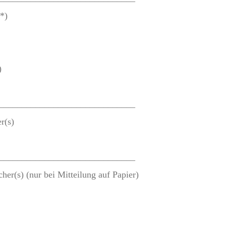
(*)
)
______________________________
r(s)
______________________________
cher(s) (nur bei Mitteilung auf Papier)