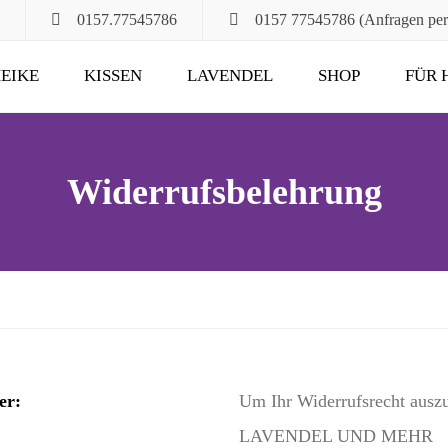
0157.77545786
0157 77545786 (Anfragen pe
EIKE
KISSEN
LAVENDEL
SHOP
FÜR 
POMPÖS
FÜR ALT UND JUNG
KLASSIK
DAS RUHEKISSEN
Widerrufsbelehrung
MAXIMA
FÜR MUND, HALS
UND HAARE
FÜR DIE STUNDEN
ZU ZWEIT
UND DANN NOCH
er:
Um Ihr Widerrufsrecht ausz
LAVENDEL UND MEHR