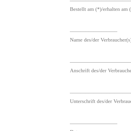
Bestellt am (*)/erhalten am 
__________________
Name des/der Verbraucher(s
_______________________
Anschrift des/der Verbrauche
_______________________
Unterschrift des/der Verbrau
__________________